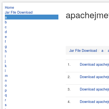
Home
apachejmet
Jar File Download
a
b
c
d
e
f
g
Jar File Download
a
h
i
j
1.
Download apachejm
k
l
m
2.
Download apachejm
n
o
3.
Download apachejm
p
q
r
4.
Download apachejm
s