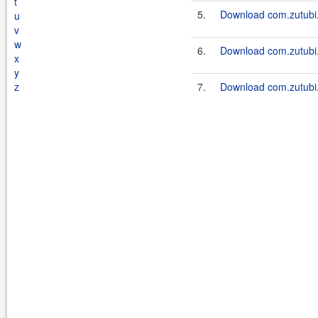
t
5.
Download com.zutubi.u
u
v
w
6.
Download com.zutubi.v
x
y
z
7.
Download com.zutubi.v