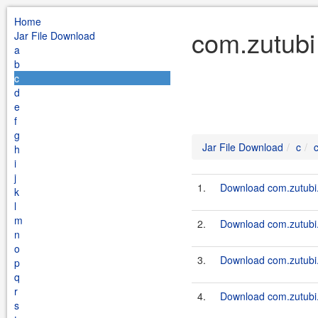
Home
com.zutubi
Jar File Download
a
b
c
d
e
f
g
Jar File Download
c
h
i
j
1.
Download com.zutubi.
k
l
m
2.
Download com.zutubi.
n
o
3.
Download com.zutubi.
p
q
r
4.
Download com.zutubi.t
s