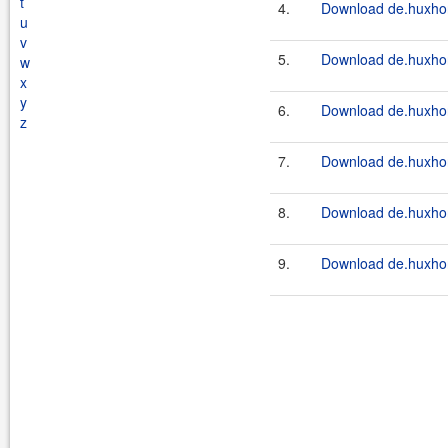
t
4.
Download de.huxhorn
u
v
5.
Download de.huxhorn
w
x
y
6.
Download de.huxhorn
z
7.
Download de.huxhorn
8.
Download de.huxhorn
9.
Download de.huxhorn