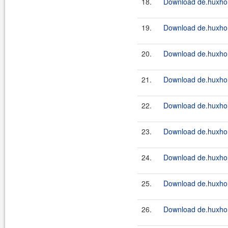
18.
Download de.huxhorn
19.
Download de.huxhorn
20.
Download de.huxhorn
21.
Download de.huxhorn
22.
Download de.huxhorn
23.
Download de.huxhorn
24.
Download de.huxhorn
25.
Download de.huxhorn
26.
Download de.huxhorn