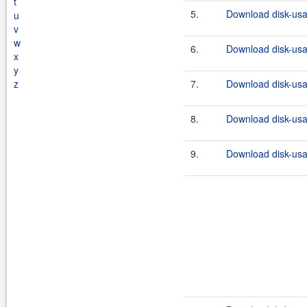
t
5.
Download disk-usa
u
v
w
6.
Download disk-usa
x
y
z
7.
Download disk-usa
8.
Download disk-usa
9.
Download disk-usa