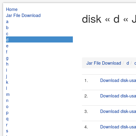
Home
disk « d « 
Jar File Download
a
b
c
d
e
f
g
Jar File Download
d
h
i
j
1.
Download disk-usa
k
l
m
2.
Download disk-usa
n
o
3.
Download disk-usa
p
q
r
4.
Download disk-usa
s