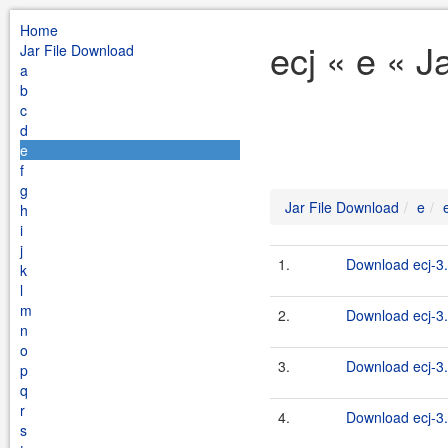
Home
ecj « e « J
Jar File Download
a
b
c
d
e
f
g
Jar File Download
e
h
i
j
1.
Download ecj-3.
k
l
m
2.
Download ecj-3.
n
o
3.
Download ecj-3.
p
q
r
4.
Download ecj-3.
s