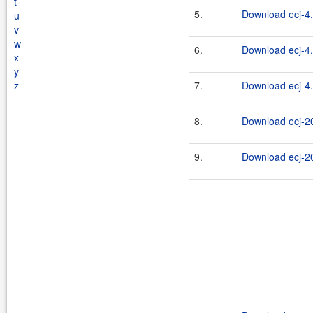
t
5.
Download ecj-4.
u
v
w
6.
Download ecj-4.
x
y
z
7.
Download ecj-4.
8.
Download ecj-20
9.
Download ecj-20