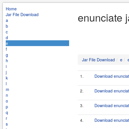
Home
enunciate 
Jar File Download
a
b
c
d
e
f
g
Jar File Download
e
h
i
j
1.
Download enunciat
k
l
m
2.
Download enunciat
n
o
3.
Download enunciat
p
q
r
4.
Download enunciat
s