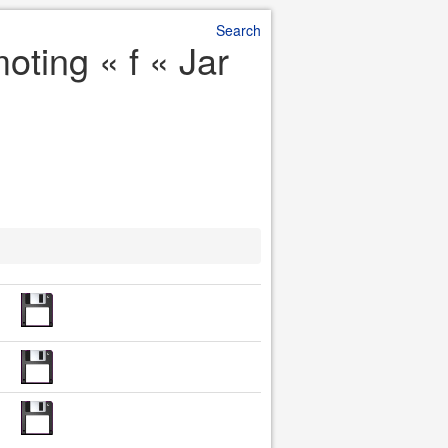
Search
oting « f « Jar