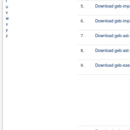
t
5.
Download geb-impli
u
v
w
6.
Download geb-impli
x
y
z
7.
Download geb-ast-0
8.
Download geb-ast-0
9.
Download geb-easy