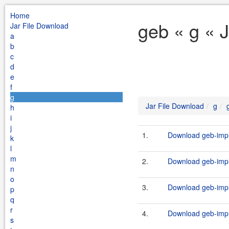
Home
geb « g « 
Jar File Download
a
b
c
d
e
f
g
Jar File Download
g
h
i
j
1.
Download geb-impli
k
l
m
2.
Download geb-impli
n
o
3.
Download geb-impli
p
q
r
4.
Download geb-impli
s