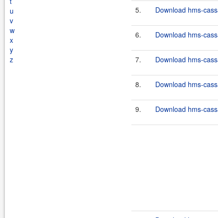
t
5.
Download hms-cassa
u
v
w
6.
Download hms-cassa
x
y
z
7.
Download hms-cassa
8.
Download hms-cassa
9.
Download hms-cassa