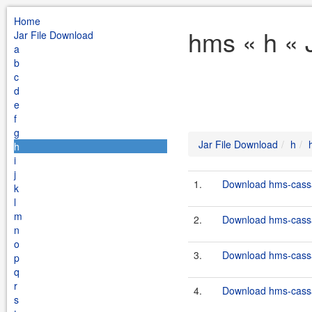
Home
hms « h « 
Jar File Download
a
b
c
d
e
f
g
Jar File Download
h
h
i
j
1.
Download hms-cassa
k
l
m
2.
Download hms-cassa
n
o
3.
Download hms-cassa
p
q
r
4.
Download hms-cassa
s