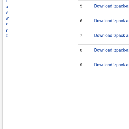
t
5.
Download izpack-an
u
v
w
6.
Download izpack-an
x
y
z
7.
Download izpack-an
8.
Download izpack-an
9.
Download izpack-an