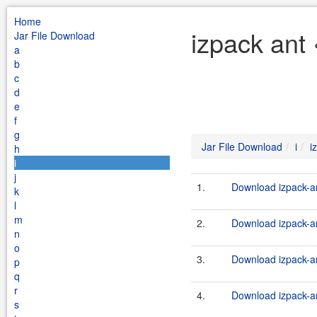
Home
izpack ant 
Jar File Download
a
b
c
d
e
f
g
Jar File Download
i
i
h
i
j
1.
Download izpack-an
k
l
m
2.
Download izpack-an
n
o
3.
Download izpack-an
p
q
r
4.
Download izpack-an
s