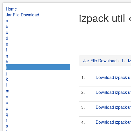
Home
izpack util
Jar File Download
a
b
c
d
e
f
g
Jar File Download
i
i
h
i
j
1.
Download izpack-ut
k
l
m
2.
Download izpack-uti
n
o
3.
Download izpack-ut
p
q
r
4.
Download izpack-uti
s