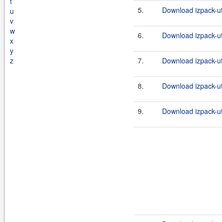
t
5.
Download izpack-ut
u
v
w
6.
Download izpack-uti
x
y
z
7.
Download izpack-ut
8.
Download izpack-uti
9.
Download izpack-ut