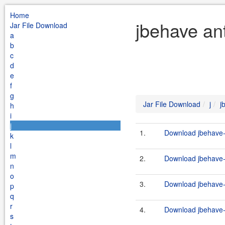
Home
jbehave ant
Jar File Download
a
b
c
d
e
f
g
Jar File Download
j
j
h
i
j
1.
Download jbehave-a
k
l
m
2.
Download jbehave-a
n
o
3.
Download jbehave-a
p
q
r
4.
Download jbehave-a
s