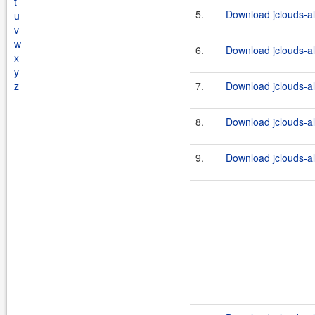
t
5.
Download jclouds-al
u
v
w
6.
Download jclouds-al
x
y
z
7.
Download jclouds-al
8.
Download jclouds-al
9.
Download jclouds-al