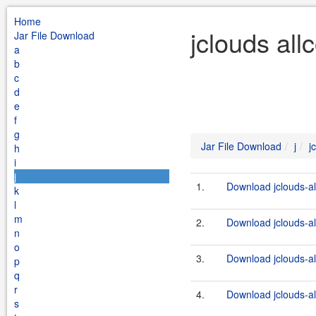
Home
jclouds all
Jar File Download
a
b
c
d
e
f
g
Jar File Download
j
j
h
i
j
1.
Download jclouds-al
k
l
m
2.
Download jclouds-al
n
o
3.
Download jclouds-al
p
q
r
4.
Download jclouds-al
s