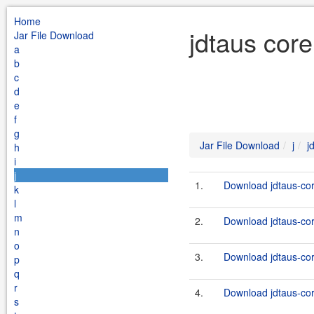
Home
jdtaus core
Jar File Download
a
b
c
d
e
f
g
Jar File Download
j
j
h
i
j
1.
Download jdtaus-cor
k
l
m
2.
Download jdtaus-cor
n
o
3.
Download jdtaus-cor
p
q
r
4.
Download jdtaus-cor
s