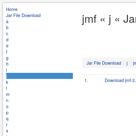
Home
jmf « j « J
Jar File Download
a
b
c
d
e
f
g
Jar File Download
j
j
h
i
j
1.
Download jmf-2.
k
l
m
n
o
p
q
r
s