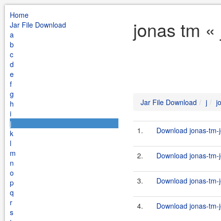
Home
jonas tm « 
Jar File Download
a
b
c
d
e
f
g
Jar File Download
j
j
h
i
j
1.
Download jonas-tm-jo
k
l
m
2.
Download jonas-tm-j
n
o
3.
Download jonas-tm-j
p
q
r
4.
Download jonas-tm-j
s