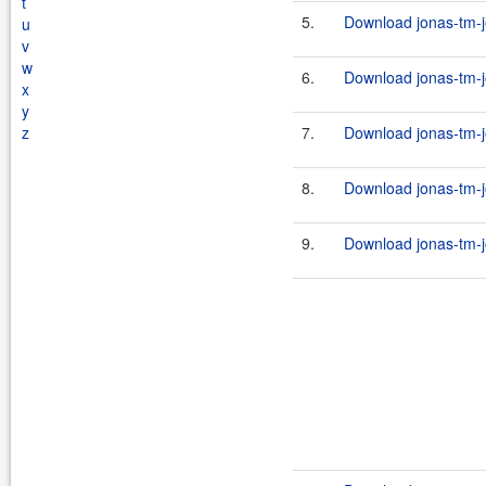
t
5.
Download jonas-tm-j
u
v
w
6.
Download jonas-tm-j
x
y
z
7.
Download jonas-tm-j
8.
Download jonas-tm-j
9.
Download jonas-tm-j