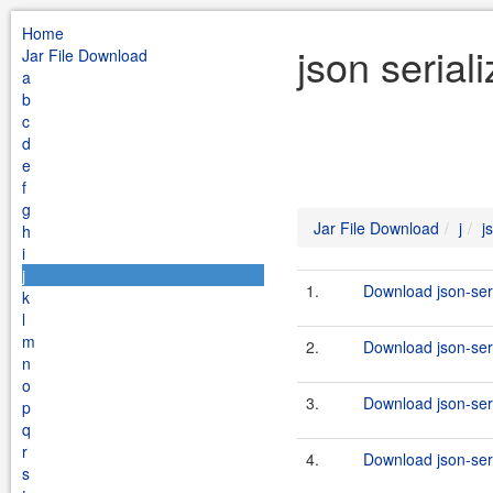
Home
json serial
Jar File Download
a
b
c
d
e
f
g
Jar File Download
j
j
h
i
j
1.
Download json-seri
k
l
m
2.
Download json-seri
n
o
3.
Download json-seri
p
q
r
4.
Download json-seri
s