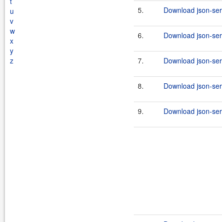
t
5.
Download json-seri
u
v
w
6.
Download json-seri
x
y
z
7.
Download json-seri
8.
Download json-seri
9.
Download json-seri