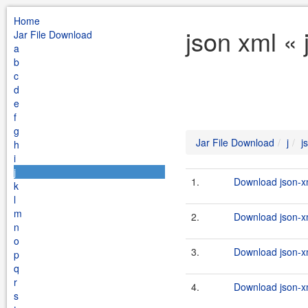
Home
json xml « 
Jar File Download
a
b
c
d
e
f
g
Jar File Download
j
j
h
i
j
1.
Download json-xm
k
l
m
2.
Download json-xm
n
o
3.
Download json-xm
p
q
r
4.
Download json-xm
s