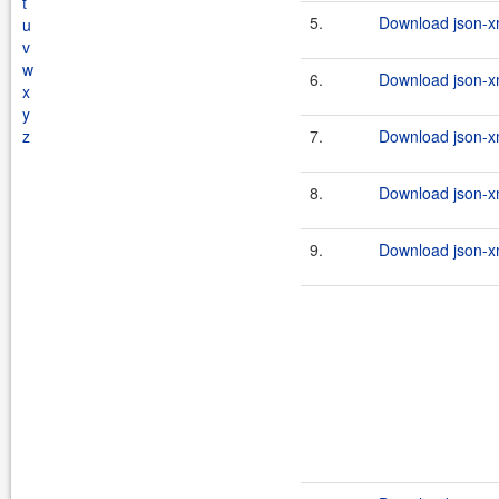
t
5.
Download json-xm
u
v
w
6.
Download json-xm
x
y
z
7.
Download json-xm
8.
Download json-xm
9.
Download json-xm