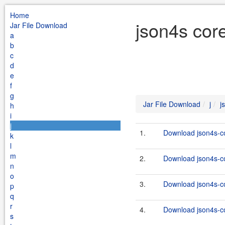
Home
json4s core
Jar File Download
a
b
c
d
e
f
g
Jar File Download
j
j
h
i
j
1.
Download json4s-co
k
l
m
2.
Download json4s-co
n
o
3.
Download json4s-co
p
q
r
4.
Download json4s-co
s