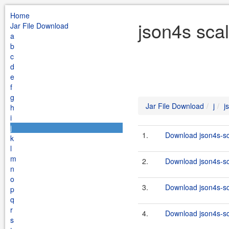
Home
json4s scal
Jar File Download
a
b
c
d
e
f
g
Jar File Download
j
j
h
i
j
1.
Download json4s-sc
k
l
m
2.
Download json4s-sca
n
o
3.
Download json4s-sc
p
q
r
4.
Download json4s-sca
s