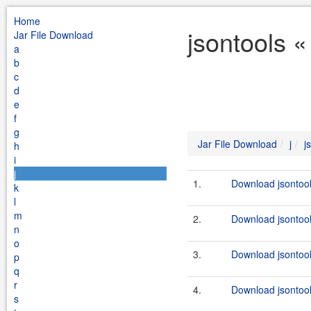
Home
jsontools «
Jar File Download
a
b
c
d
e
f
g
Jar File Download
j
j
h
i
j
1.
Download jsontool
k
l
m
2.
Download jsontool
n
o
3.
Download jsontool
p
q
r
4.
Download jsontool
s