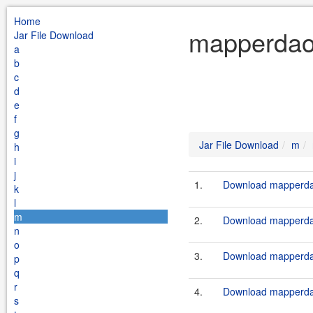
Home
mapperdao 
Jar File Download
a
b
c
d
e
f
g
Jar File Download
m
h
i
j
1.
Download mapperdao
k
l
m
2.
Download mapperdao
n
o
3.
Download mapperdao
p
q
r
4.
Download mapperdao
s