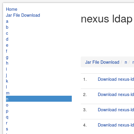
Home
nexus ldap
Jar File Download
a
b
c
d
e
f
g
Jar File Download
n
h
i
j
1.
Download nexus-ld
k
l
m
2.
Download nexus-ld
n
o
3.
Download nexus-ld
p
q
r
4.
Download nexus-ld
s