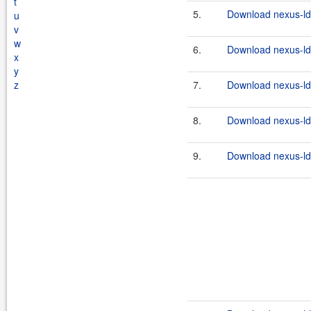
t
5.
Download nexus-ld
u
v
w
6.
Download nexus-ld
x
y
z
7.
Download nexus-ld
8.
Download nexus-ld
9.
Download nexus-lda