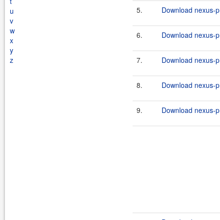
t
5.
Download nexus-pr
u
v
w
6.
Download nexus-pr
x
y
z
7.
Download nexus-pr
8.
Download nexus-pr
9.
Download nexus-pr