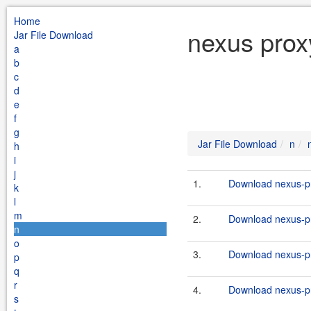
Home
nexus prox
Jar File Download
a
b
c
d
e
f
g
Jar File Download
n
h
i
j
1.
Download nexus-pr
k
l
m
2.
Download nexus-pr
n
o
3.
Download nexus-pr
p
q
r
4.
Download nexus-pr
s