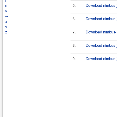
t
5.
Download nimbus-jo
u
v
w
6.
Download nimbus-jo
x
y
z
7.
Download nimbus-jo
8.
Download nimbus-jo
9.
Download nimbus-jo