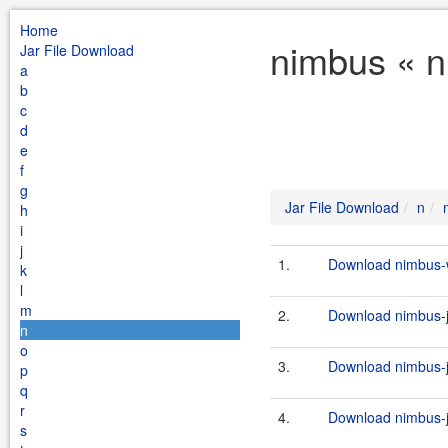
Home
nimbus « n
Jar File Download
a
b
c
d
e
f
g
Jar File Download
n
h
i
j
1.
Download nimbus-
k
l
m
2.
Download nimbus-jo
n
o
3.
Download nimbus-jo
p
q
r
4.
Download nimbus-jo
s