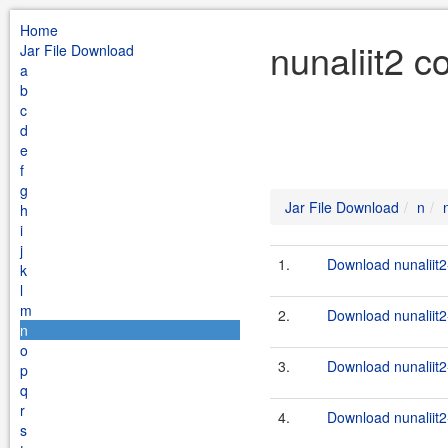
Home
nunaliit2 c
Jar File Download
a
b
c
d
e
f
g
Jar File Download
n
h
i
j
1.
Download nunaliit2
k
l
m
2.
Download nunaliit2
n
o
3.
Download nunaliit2
p
q
r
4.
Download nunaliit2
s