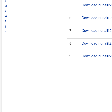
t
5.
Download nunaliit2
u
v
w
6.
Download nunaliit2
x
y
z
7.
Download nunaliit2
8.
Download nunaliit2
9.
Download nunaliit2