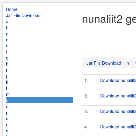
Home
nunaliit2 
Jar File Download
a
b
c
d
e
f
g
Jar File Download
n
h
i
j
1.
Download nunaliit
k
l
m
2.
Download nunaliit
n
o
3.
Download nunaliit
p
q
r
4.
Download nunaliit
s