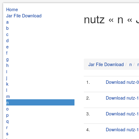
Home
nutz « n «
Jar File Download
a
b
c
d
e
f
g
Jar File Download
n
h
i
j
1.
Download nutz-0.
k
l
m
2.
Download nutz-1.
n
o
3.
Download nutz-1.
p
q
r
4.
Download nutz-1.
s