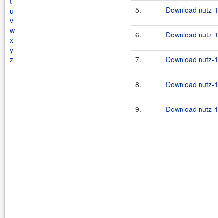
t
5.
Download nutz-1.
u
v
w
6.
Download nutz-1.
x
y
z
7.
Download nutz-1.
8.
Download nutz-1.
9.
Download nutz-1.