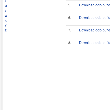
t
5.
Download qdb-buffer
u
v
w
6.
Download qdb-buffer
x
y
z
7.
Download qdb-buffer
8.
Download qdb-buffer