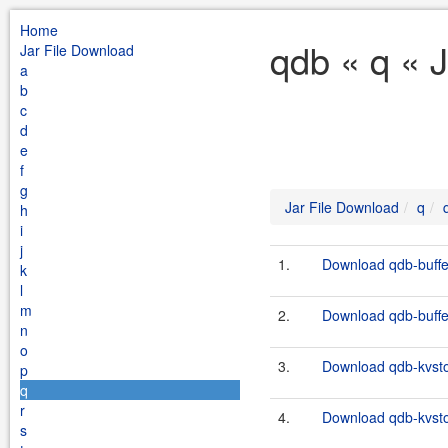
Home
qdb « q « 
Jar File Download
a
b
c
d
e
f
g
Jar File Download
q
h
i
j
1.
Download qdb-buffer
k
l
m
2.
Download qdb-buffer
n
o
3.
Download qdb-kvsto
p
q
r
4.
Download qdb-kvsto
s