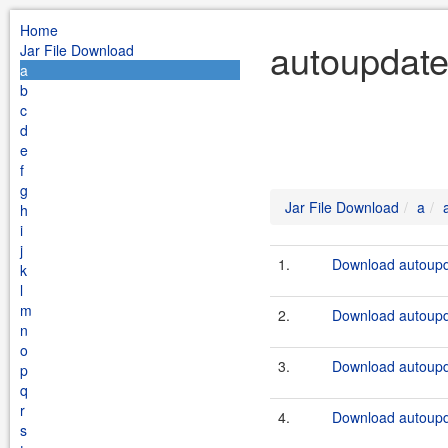
Home
autoupdate
Jar File Download
a
b
c
d
e
f
g
Jar File Download
a
h
i
j
1.
Download autoupda
k
l
m
2.
Download autoupda
n
o
3.
Download autoupda
p
q
r
4.
Download autoupda
s