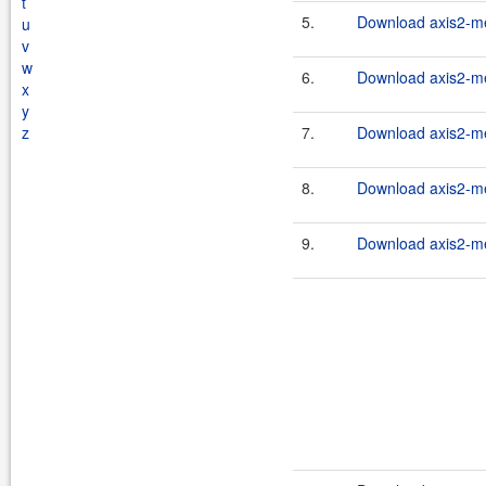
t
5.
Download axis2-me
u
v
w
6.
Download axis2-me
x
y
z
7.
Download axis2-me
8.
Download axis2-me
9.
Download axis2-me