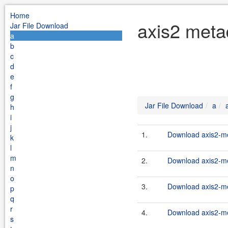
Home
axis2 meta
Jar File Download
a
b
c
d
e
f
g
Jar File Download
a
h
i
j
1.
Download axis2-me
k
l
m
2.
Download axis2-me
n
o
3.
Download axis2-me
p
q
r
4.
Download axis2-me
s