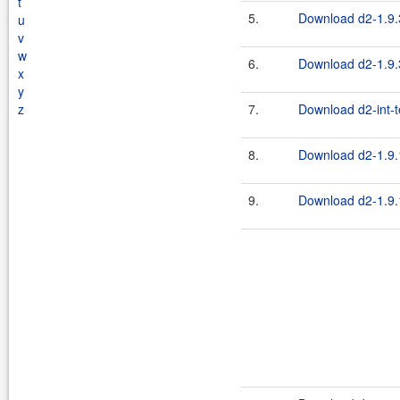
t
5.
Download d2-1.9.
u
v
w
6.
Download d2-1.9.3
x
y
z
7.
Download d2-int-t
8.
Download d2-1.9.
9.
Download d2-1.9.