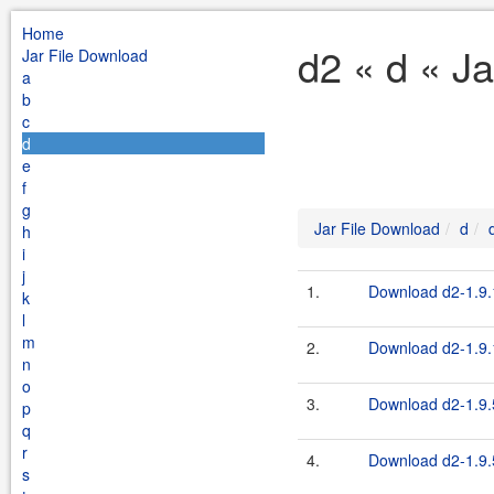
Home
d2 « d « J
Jar File Download
a
b
c
d
e
f
g
Jar File Download
d
h
i
j
1.
Download d2-1.9.
k
l
m
2.
Download d2-1.9.1
n
o
3.
Download d2-1.9.
p
q
r
4.
Download d2-1.9.5
s