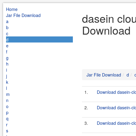
Home
dasein clou
Jar File Download
a
Download
b
c
d
e
f
g
h
i
Jar File Download
d
j
k
l
1.
Download dasein-cl
m
n
o
2.
Download dasein-cl
p
q
3.
Download dasein-cl
r
s