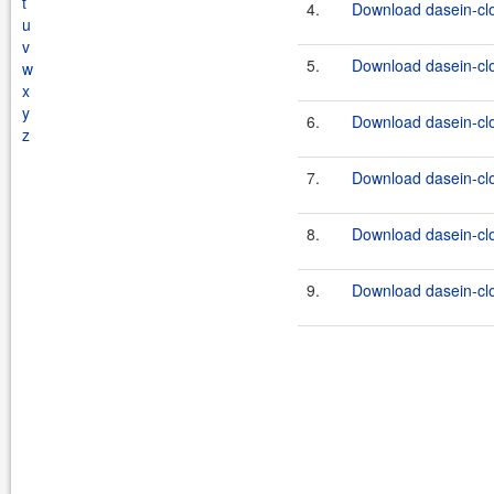
t
4.
Download dasein-cl
u
v
5.
Download dasein-cl
w
x
y
6.
Download dasein-cl
z
7.
Download dasein-cl
8.
Download dasein-cl
9.
Download dasein-cl