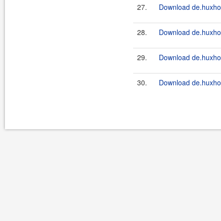
27.
Download de.huxhorn
28.
Download de.huxhorn
29.
Download de.huxhorn
30.
Download de.huxhorn