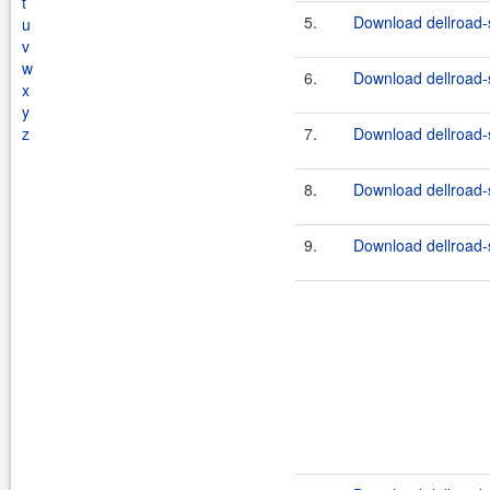
t
5.
Download dellroad-s
u
v
w
6.
Download dellroad-s
x
y
z
7.
Download dellroad-s
8.
Download dellroad-s
9.
Download dellroad-s