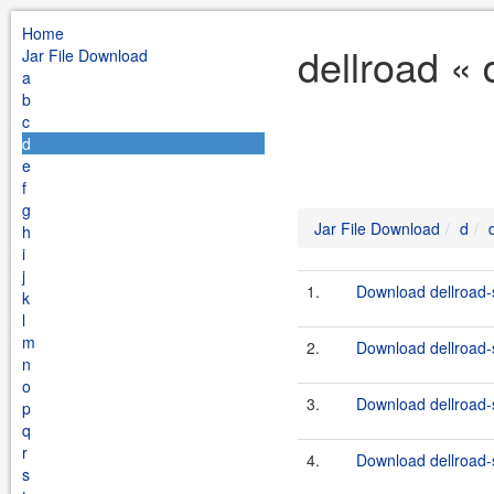
Home
dellroad « 
Jar File Download
a
b
c
d
e
f
g
Jar File Download
d
h
i
j
1.
Download dellroad-s
k
l
m
2.
Download dellroad-s
n
o
3.
Download dellroad-s
p
q
r
4.
Download dellroad-s
s