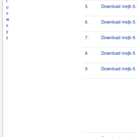
t
5.
Download mejb-5.1
u
v
w
6.
Download mejb-5.1
x
y
z
7.
Download mejb-5.1
8.
Download mejb-5.1
9.
Download mejb-5.1