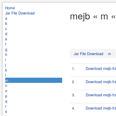
Home
mejb « m «
Jar File Download
a
b
c
d
e
f
g
Jar File Download
m
h
i
j
1.
Download mejb-fra
k
l
m
2.
Download mejb-fra
n
o
3.
Download mejb-fra
p
q
r
4.
Download mejb-fra
s